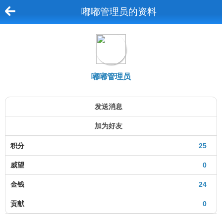
嘟嘟管理员的资料
嘟嘟管理员
发送消息
加为好友
积分
25
威望
0
金钱
24
贡献
0