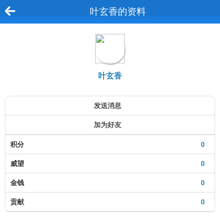
叶玄香的资料
叶玄香
发送消息
加为好友
积分
0
威望
0
金钱
0
贡献
0