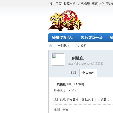
设为首页
收藏本站
游戏论坛
充值中心
平台
嘟嘟传奇论坛
9199游戏平台
一剑飙血
个人资料
一剑飙血
https://bbs.haoyx.net/?133940
嘟
›
›
主题
个人资料
一剑飙血
(UID: 133940)
邮箱状态
未验证
统计信息
好友数 0
|
回帖数 1
|
主题数 1
性别
保密