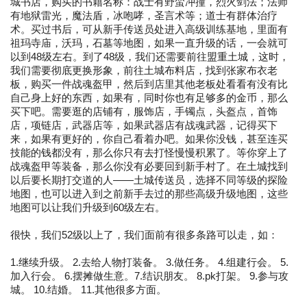
城书店，购买的书籍名称：战士有野蛮冲撞，烈火剑法；法师
有地狱雷光，魔法盾，冰咆哮，圣言术等；道士有群体治疗
术。买过书后，可从新手传送员处进入高级训练基地，里面有
祖玛寺庙，沃玛，石墓等地图，如果一直升级的话，一会就可
以到48级左右。到了48级，我们还需要前往盟重土城，这时，
我们需要彻底更换形象，前往土城布料店，找到张家布衣老
板，购买一件战魂盔甲，然后到店里其他老板处看看有没有比
自己身上好的东西，如果有，同时你也有足够多的金币，那么
买下吧。需要逛的店铺有，服饰店，手镯点，头盔点，首饰
店，项链店，武器店等，如果武器店有战魂武器，记得买下
来，如果有更好的，你自己看着办吧。如果你没钱，甚至连买
技能的钱都没有，那么你只有去打怪慢慢积累了。等你穿上了
战魂盔甲等装备，那么你没有必要回到新手村了。在土城找到
以后要长期打交道的人——土城传送员，选择不同等级的探险
地图，也可以进入到之前新手去过的那些高级升级地图，这些
地图可以让我们升级到60级左右。
很快，我们52级以上了，我们面前有很多条路可以走，如：
1.继续升级。 2.去给人物打装备。 3.做任务。 4.组建行会。 5.
加入行会。 6.摆摊做生意。7.结识朋友。 8.pk打架。 9.参与攻
城。 10.结婚。 11.其他很多方面。