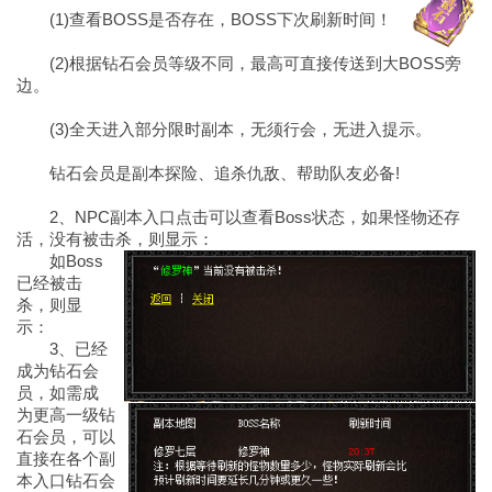
(1)查看BOSS是否存在，BOSS下次刷新时间！
(2)根据钻石会员等级不同，最高可直接传送到大BOSS旁
边。
(3)全天进入部分限时副本，无须行会，无进入提示。
钻石会员是副本探险、追杀仇敌、帮助队友必备!
2、NPC副本入口点击可以查看Boss状态，如果怪物还存
活，没有被击杀，则显示：
如Boss
已经被击
杀，则显
示：
3、已经
成为钻石会
员，如需成
为更高一级钻
石会员，可以
直接在各个副
本入口钻石会