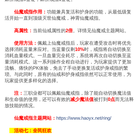
仙魔戒指作用：
功能兼具复活和护身的功能，从最低级复
活开始一直到顶级灭世仙魔戒，神霄仙魔戒指。
高属性：
当前仙戒属性的
2倍
。详情见仙魔戒主题网站。
使用方法：
佩戴上仙魔戒指后，玩家在遭受攻击时将优先
选择消耗蓝量来应对。当蓝量仅剩
10%
时，戒指将自动切换至
消耗血量模式。一旦血量完全耗尽，系统将再次自动切换至蓝
量消耗模式。这一系列操作全程自动进行，为玩家提供了更加
流畅、痛快的PK体验，免去了手动更换复活或护身戒指的繁
琐。与此同时，原有的仙戒和护身戒指依然可以正常使用，为
玩家提供更多样化的选择。
注：
三职业都可以佩戴仙魔戒指，除了能自动切换魔法值
和生命值的使用，还可以有效的
减少魔法值
被打到
0点
而无法释
放技能的情况。
仙魔戒指主题网站：
https://www.haoyx.net/ring/
活动七：全民狂欢