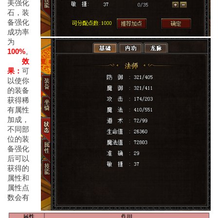
美强化
石，装
备强化
成功率
为
100%
。
效
果：
可
以使你
的装备
获得稀
有属性
加成，
不同部
位的装
备强化
后可以
获得的
属性和
属性点
数会有