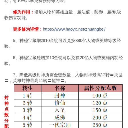
动，有10%几率免费获得修为果。
修为作用：
增加人物和英雄血量，魔法值，防御，魔御,吸
收伤害功能。
更多修为详情：
https://www.haoyx.net/zhuangbei/
5、神秘宝藏增加10金锭可以兑换380亿人物或英雄等级经
验。
6、神秘宝藏处增加10金锭可以兑换20亿人物或英雄内功经
验。
7、降低高级封神所需金锭数量，人物封神最高12转〓灭世
〓，英雄封神最高11转〓龍神〓。
封
神
点
数
分
配