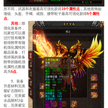
所不同，武器和衣服最高可强化获得
19个属性点，
其他首饰如
项链、头盔、手镯、戒指、腰带鞋子最高可强化获得
5个属性
点
。
其他：
除
强化装备外，
玩家也可以通
过打怪有概率
获得附带有随
机强化属性的
极品装备，打
怪掉落的装备
附带的随机强
化属性点数最
高为
5点
。
9、装备
升星材料完美
紫矿石限时1
金锭，完美紫
水晶限时2金
锭，完美紫宝