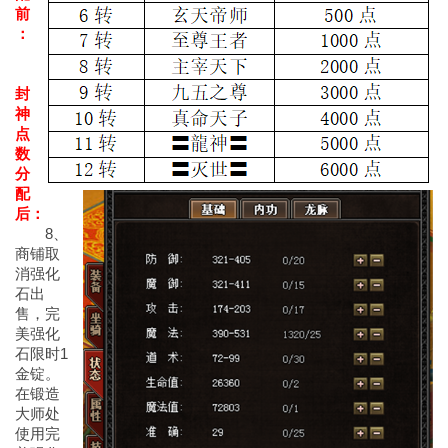
前
：
封
神
点
数
分
配
后：
8、
商铺取
消强化
石出
售，完
美强化
石限时1
金锭。
在锻造
大师处
使用完