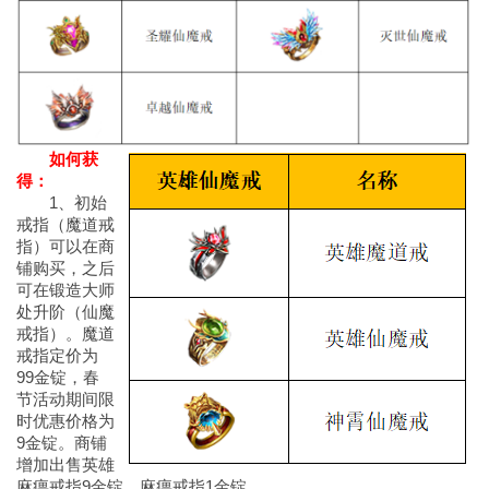
如何获
得：
1、初始
戒指（魔道戒
指）可以在商
铺购买，之后
可在锻造大师
处升阶（仙魔
戒指）。魔道
戒指定价为
99金锭，春
节活动期间限
时优惠价格为
9金锭。商铺
增加出售英雄
麻痹戒指9金锭，麻痹戒指1金锭。