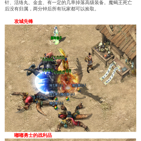
针、活络丸、金盒、有一定的几率掉落高级装备。魔蝎王死亡
后没有归属，两分钟后所有玩家都可以捡取。
攻城先锋
嘟嘟勇士的战利品