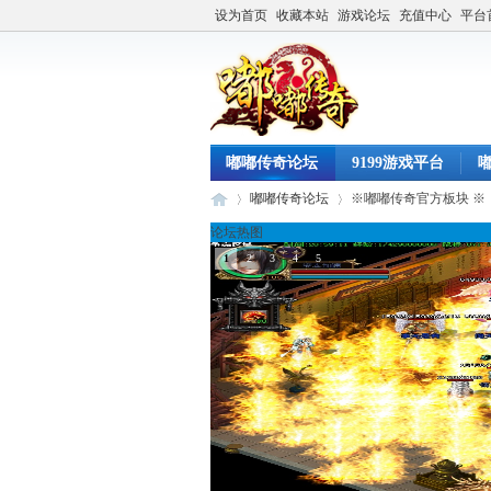
设为首页
收藏本站
游戏论坛
充值中心
平台
嘟嘟传奇论坛
9199游戏平台
嘟嘟传奇论坛
※嘟嘟传奇官方板块 ※
论坛热图
1
2
3
4
5
嘟
»
›